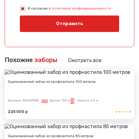
Я согласен с
политикой конфиденциальности
Отправить
Похожие
заборы
Смотреть все
Оцинкованный забор из профнастила 100 метров
Артикул:
S200E1938
Длина:
100 м
Высота:
2,0 м
225 500 р
Сообщение успешно
отправлено
Оцинкованный забор из профнастила 85 метров
Спасибо за обращение, наш специалист свяжется с