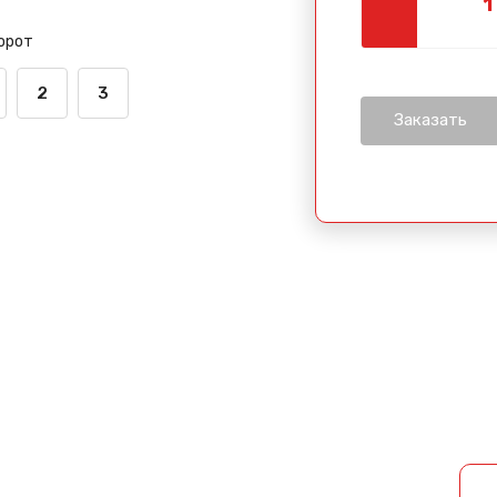
орот
2
3