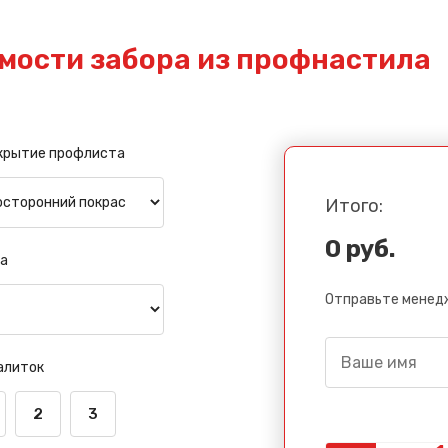
мости забора из профнастила
крытие профлиста
Итого:
0 руб.
а
Отправьте менедж
алиток
2
3