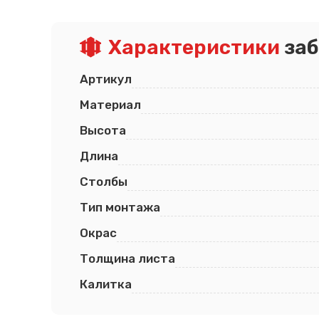
Псков
Южно-Сахалинск
Ростов-на-Дону
Якутск
Характеристики
заб
Рязань
Cанкт-Петербург
Самара
Саранск
Артикул
Материал
Высота
Длина
Столбы
Тип монтажа
Окрас
Толщина листа
Калитка