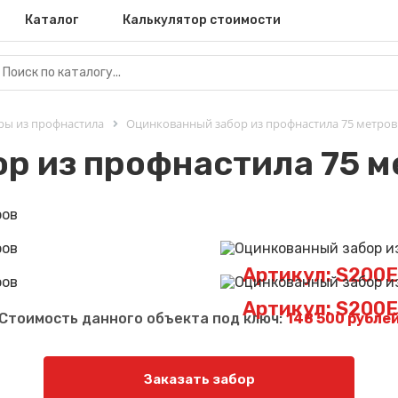
Каталог
Калькулятор стоимости
ры из профнастила
Оцинкованный забор из профнастила 75 метров
р из профнастила 75 м
Артикул: S200
Артикул: S200
Стоимость данного объекта под ключ:
148 500 рубле
Заказать забор