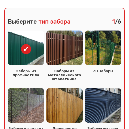
Выберите
тип забора
1
/6
Заборы из
Заборы из
3D Заборы
профнастила
металлического
штакетника
Заборы из сетки-
Деревянные
Заборы жалюзи