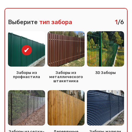
Выберите
тип забора
1
/6
Заборы из
Заборы из
3D Заборы
профнастила
металлического
штакетника
Заборы из сетки-
Деревянные
Заборы жалюзи