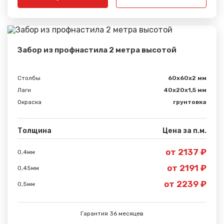
Забор из профнастила 2 метра высотой
Столбы
60х60х2 мм
Лаги
40х20х1,5 мм
Сообщение успешно
Окраска
грунтовка
отправлено
Толщина
Цена за п.м.
Спасибо за обращение, наш специалист свяжется с
Вами.
от 2137 ₽
0,4мм
от 2191 ₽
0,45мм
от 2239 ₽
0,5мм
Гарантия 36 месяцев