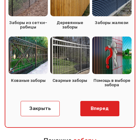
Заборы из сетки-
Деревянные
Заборы жалюзи
рабицы
заборы
Кованые заборы
Сварные заборы
Помощь в выборе
забора
Сообщение успешно
Закрыть
Вперед
отправлено
Спасибо за обращение, наш специалист свяжется с
Вами.