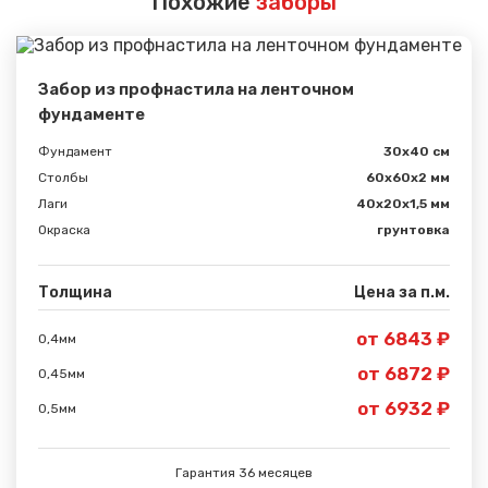
Похожие
заборы
Забор из профнастила на ленточном
фундаменте
Фундамент
30x40 см
Столбы
60х60х2 мм
Лаги
40х20х1,5 мм
Окраска
грунтовка
Толщина
Цена за п.м.
от 6843 ₽
0,4мм
от 6872 ₽
0,45мм
от 6932 ₽
0,5мм
Гарантия 36 месяцев