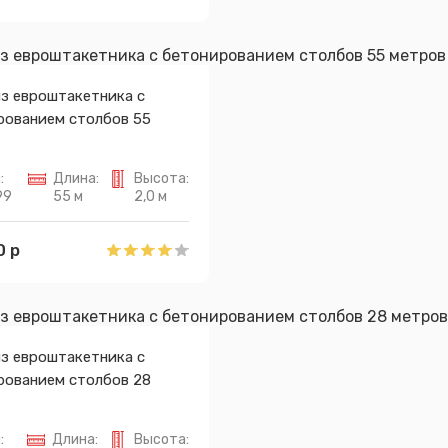
из евроштакетника с
рованием столбов 55
:
Длина:
Высота:
99
55 м
2,0 м
0 р
из евроштакетника с
рованием столбов 28
:
Длина:
Высота: