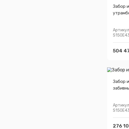
Забор 
утрамб
Артикул
S150E4
504 47
Забор 
забивн
Артикул
S150E4
276 10