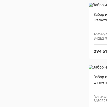
Забор 
штакет
Артикул
S42E27
294 51
Забор 
штакет
Артикул
S150E2