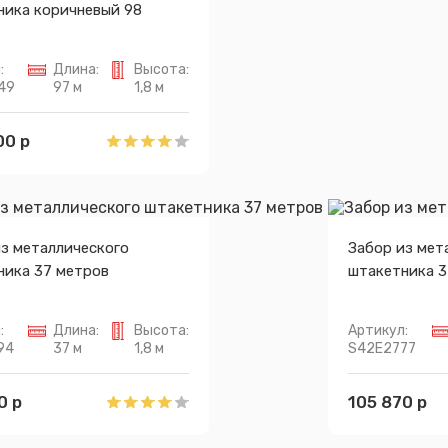
ника коричневый 98
:
Длина:
Высота:
49
97 м
1,8 м
00 р
из металлического
Забор из мет
ника 37 метров
штакетника 3
:
Длина:
Высота:
Артикул:
94
37 м
1,8 м
S42E2777
0 р
105 870 р