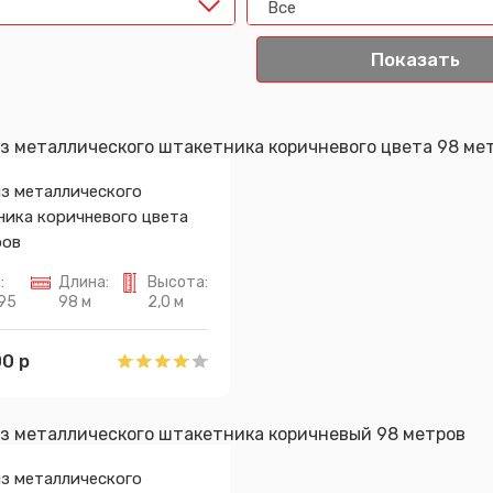
Все
из металлического
ника коричневого цвета
ров
:
Длина:
Высота:
95
98 м
2,0 м
0 р
из металлического