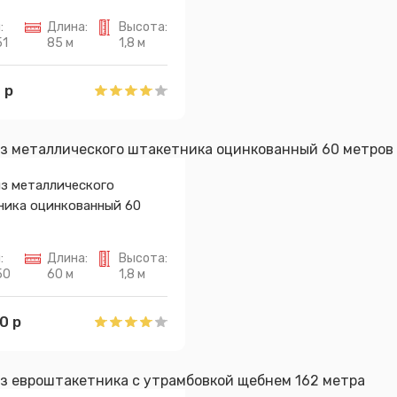
Спасибо за обращение, наш специалист свяжется с Вами.
:
Длина:
Высота:
51
85 м
1,8 м
 р
из металлического
ника оцинкованный 60
:
Длина:
Высота:
50
60 м
1,8 м
0 р