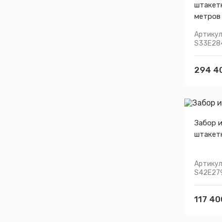
штакет
метров
Артикул
S33E28
294 4
Забор 
штакет
Артикул
S42E27
117 40