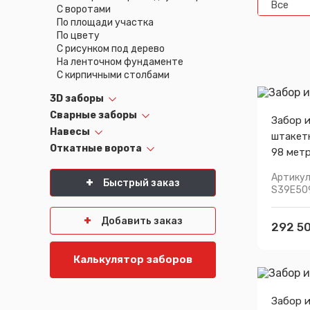
Все
С воротами
Псков
Южно-Сахалинск
По площади участка
Ростов-на-Дону
Якутск
По цвету
Рязань
Cанкт-Петербург
С рисунком под дерево
Самара
На ленточном фундаменте
Саранск
С кирпичными столбами
3D заборы
Сварные заборы
Забор 
Навесы
штакет
Откатные ворота
98 мет
Артикул
Быстрый заказ
S39E50
Добавить заказ
292 50
Калькулятор заборов
Забор 