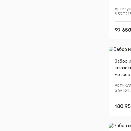
Артикул
S39E21
97 650
Забор 
штакет
метров
Артикул
S39E21
180 95