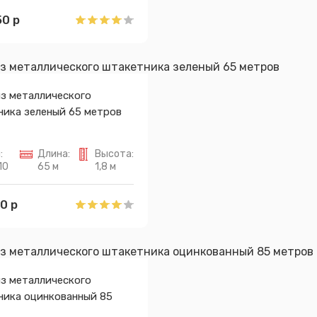
0 р
из металлического
ника зеленый 65 метров
:
Длина:
Высота:
10
65 м
1,8 м
0 р
из металлического
ника оцинкованный 85
Сообщение успешно отправлено