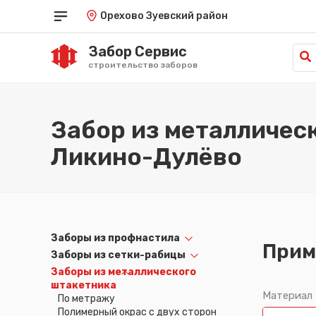
Орехово Зуевский район
Забор Сервис
строительство заборов
Краснодар
Саратов
од
Красноярск
Симферополь
Забор из металличес
Курган
Ставрополь
Курск
Тамбов
Ликино-Дулёво
Кызыл
Тюмень
Липецк
Улан-Удэ
Луганск
Ульяновск
Майкоп
Уфа
Махачкала
Хабаровск
Омск
Ханты-Мансийск
Заборы из профнастила
Орёл
Херсон
Прим
Заборы из сетки-рабицы
Оренбург
Чебоксары
Пенза
Челябинск
Заборы из металлического
штакетника
Пермь
Черкесск
Материал
По метражу
Петрозаводск
Чита
Полимерный окрас с двух сторон
Петропавловск-Камчатский
Элиста