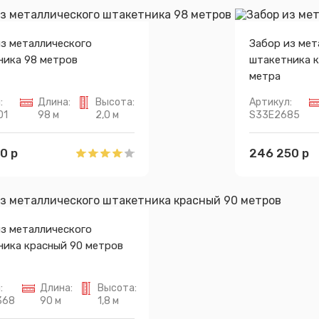
из металлического
Забор из мет
ника 98 метров
штакетника 
метра
:
Длина:
Высота:
Артикул:
01
98 м
2,0 м
S33E2685
0 р
246 250 р
из металлического
ника красный 90 метров
:
Длина:
Высота:
368
90 м
1,8 м