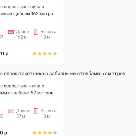
из евроштакетника с
овкой щебнем 162 метра
:
Длина:
Высота:
37
162 м
1,8 м
0 р
из евроштакетника с
ыми столбами 57 метров
:
Длина:
Высота:
35
57 м
1,8 м
0 р