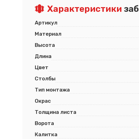
Характеристики
заб
Псков
Южно-Сахалинск
Ростов-на-Дону
Якутск
Рязань
Cанкт-Петербург
Артикул
Самара
Саранск
Материал
Высота
Длина
Цвет
Столбы
Тип монтажа
Окрас
Толщина листа
Ворота
Калитка