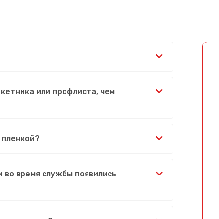
акетника или профлиста, чем
 пленкой?
и во время службы появились
Сообщение успешно отправлено