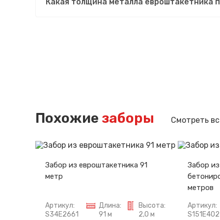
Какая толщина металла евроштакетника 
Похожие
заборы
Смотреть вс
Забор из евроштакетника 91
Забор из
метр
бетониро
метров
Артикул:
Длина:
Высота:
Артикул:
S34E2661
91 м
2,0 м
S151E402