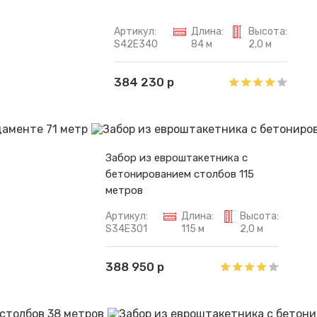
Артикул:
Длина:
Высота:
S42E340
84 м
2,0 м
384 230 р
Забор из евроштакетника с
бетонированием столбов 115
метров
Артикул:
Длина:
Высота:
S34E301
115 м
2,0 м
388 950 р