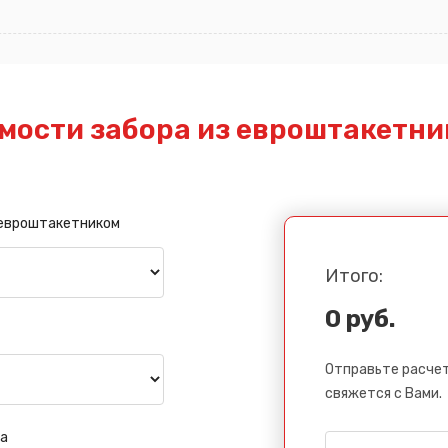
мости забора из евроштакетни
 евроштакетником
Итого:
0 руб.
Отправьте расчет
свяжется с Вами.
а