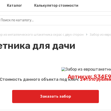
Каталог
Калькулятор стоимости
р из металлического штакетника окрас с двух сторон
Забор из евр
етника для дачи
Артикул: S34E
Стоимость данного объекта под ключ:
241 510 рубле
Заказать забор