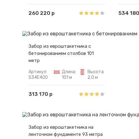
260 220 р
534 180
Забор из евроштакетника с
бетонированием столбов 101
метр
Артикул:
Длина:
Высота:
S34E400
101 м
2,0 м
313 170 р
Забор из евроштакетника на
ленточном фундаменте 93 метра