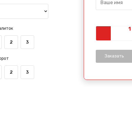
алиток
2
3
орот
2
3