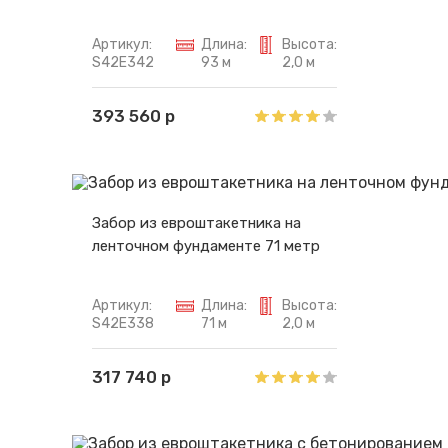
Артикул:
Длина:
Высота:
S42E342
93 м
2,0 м
393 560 р
Забор из евроштакетника на
ленточном фундаменте 71 метр
Артикул:
Длина:
Высота:
S42E338
71 м
2,0 м
317 740 р