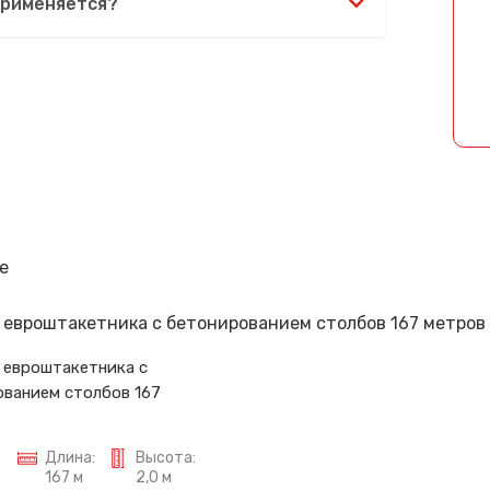
применяется?
Спасибо за обращение, наш специалист свяжется с Вами.
е
 евроштакетника с
ванием столбов 167
Длина:
Высота:
167 м
2,0 м