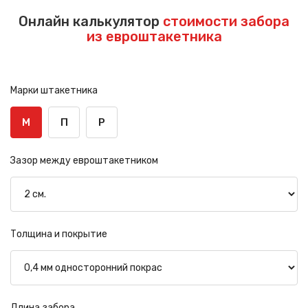
Онлайн калькулятор
стоимости забора
из евроштакетника
Марки штакетника
М
П
Р
Зазор между евроштакетником
Толщина и покрытие
Длина забора