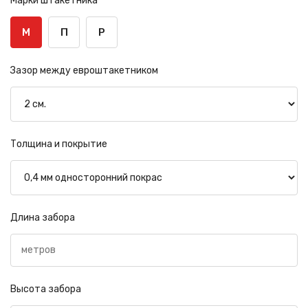
Марки штакетника
М
П
Р
Зазор между евроштакетником
Толщина и покрытие
Длина забора
Высота забора