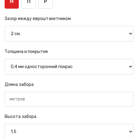
М
П
Р
Зазор между евроштакетником
Толщина и покрытие
Длина забора
Высота забора