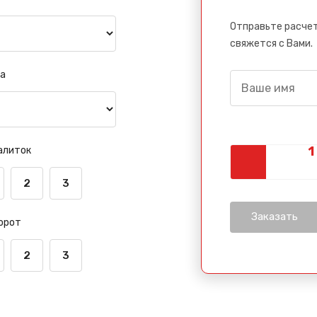
Отправьте расчет
свяжется с Вами.
а
алиток
2
3
орот
2
3