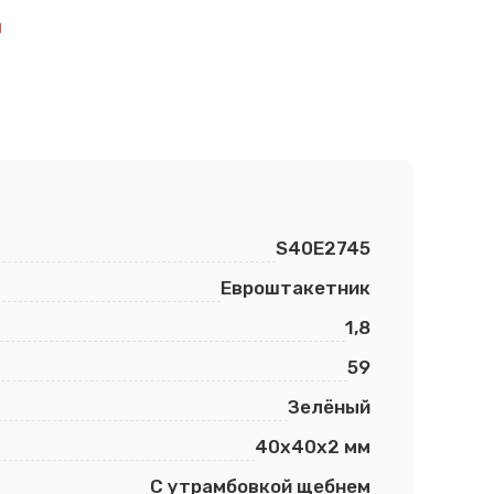
й
S40E2745
Евроштакетник
1,8
59
Зелёный
40х40х2 мм
С утрамбовкой щебнем