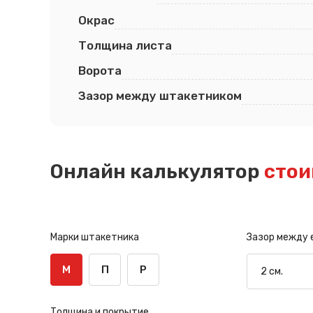
Окрас
Толщина листа
Ворота
Зазор между штакетником
Онлайн калькулятор
стои
Марки штакетника
Зазор между
М
П
Р
Толщина и покрытие