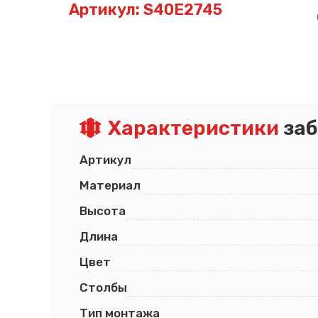
Артикул: S40E2745
Псков
Южно-Сахалинск
Ростов-на-Дону
Якутск
Рязань
Cанкт-Петербург
Самара
Саранск
Характеристики
заб
Артикул
Материал
Высота
Длина
Цвет
Столбы
Тип монтажа