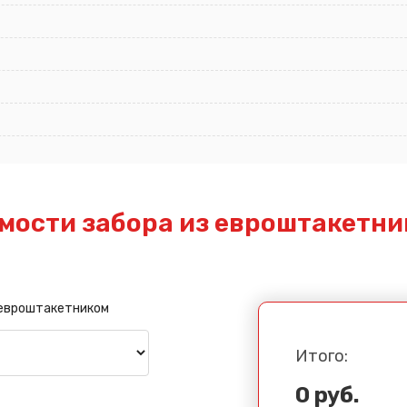
мости забора из евроштакетни
 евроштакетником
Итого:
0 руб.