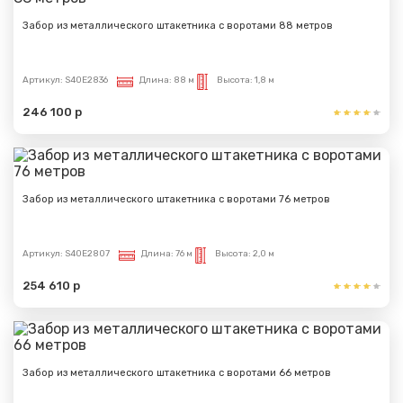
Забор из металлического штакетника с воротами 88 метров
Сообщение успешно
отправлено
Артикул:
S40E2836
Длина:
88 м
Высота:
1,8 м
Спасибо за обращение, наш специалист свяжется с
246 100 р
Вами.
Забор из металлического штакетника с воротами 76 метров
Артикул:
S40E2807
Длина:
76 м
Высота:
2,0 м
254 610 р
Забор из металлического штакетника с воротами 66 метров