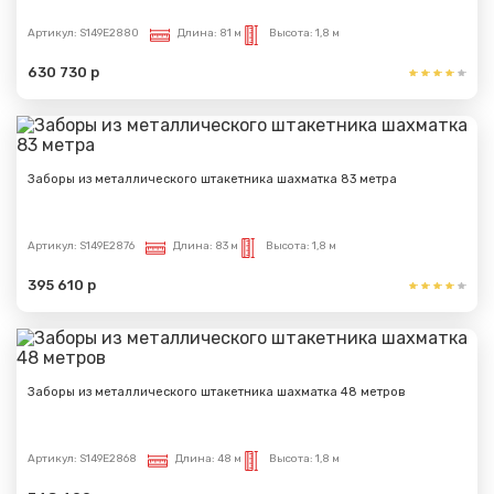
Артикул:
S149E2880
Длина:
81 м
Высота:
1,8 м
630 730 р
Заборы из металлического штакетника шахматка 83 метра
Артикул:
S149E2876
Длина:
83 м
Высота:
1,8 м
395 610 р
Заборы из металлического штакетника шахматка 48 метров
Сообщение успешно
Артикул:
S149E2868
Длина:
48 м
Высота:
1,8 м
отправлено