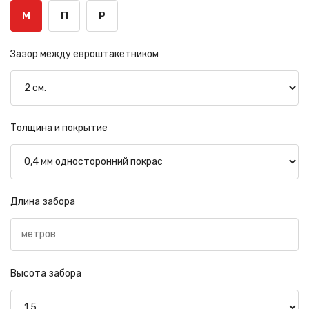
М
П
Р
Зазор между евроштакетником
Толщина и покрытие
Длина забора
Высота забора