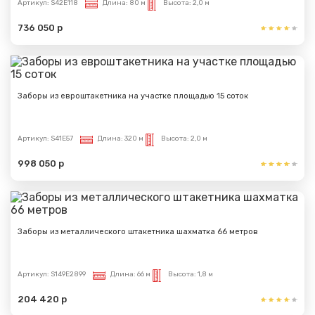
Артикул:
S42E118
Длина:
80 м
Высота:
2,0 м
736 050 р
Заборы из евроштакетника на участке площадью 15 соток
Артикул:
S41E57
Длина:
320 м
Высота:
2,0 м
998 050 р
Заборы из металлического штакетника шахматка 66 метров
Артикул:
S149E2899
Длина:
66 м
Высота:
1,8 м
204 420 р