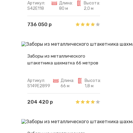
Артикул:
Длина:
Высота:
S42E118
80 м
2,0 м
736 050 р
Заборы из металлического
штакетника шахматка 66 метров
Артикул:
Длина:
Высота:
S149E2899
66 м
1,8 м
204 420 р