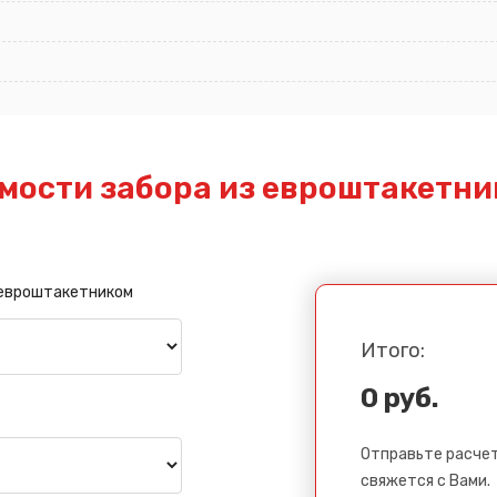
мости забора из евроштакетни
 евроштакетником
Итого:
0 руб.
Отправьте расчет
свяжется с Вами.