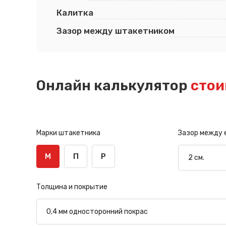
Калитка
Зазор между штакетником
Онлайн калькулятор
стои
Марки штакетника
Зазор между
М
П
Р
Толщина и покрытие