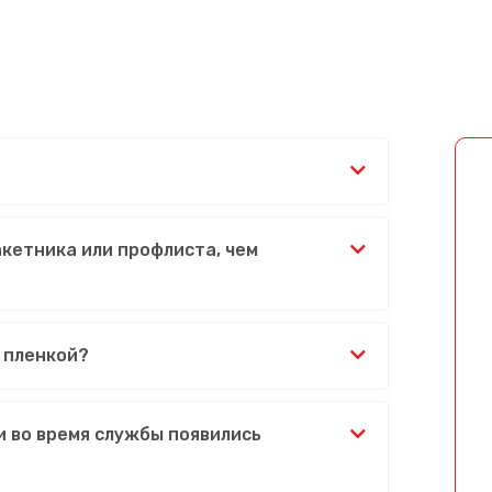
акетника или профлиста, чем
 пленкой?
и во время службы появились
Сообщение успешно отправлено