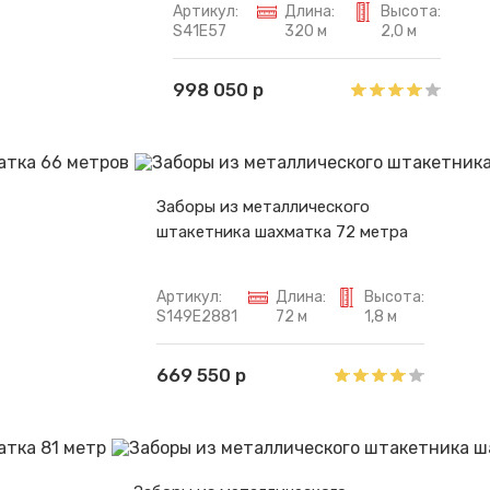
Артикул:
Длина:
Высота:
S41E57
320 м
2,0 м
998 050 р
Заборы из металлического
штакетника шахматка 72 метра
Артикул:
Длина:
Высота:
S149E2881
72 м
1,8 м
669 550 р