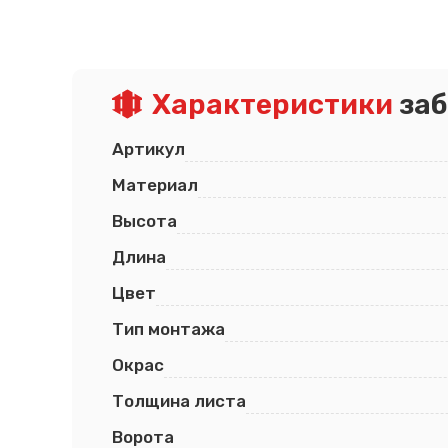
Псков
Южно-Сахалинск
Ростов-на-Дону
Якутск
Рязань
Cанкт-Петербург
Самара
Характеристики
заб
Саранск
Артикул
Материал
Высота
Длина
Цвет
Тип монтажа
Окрас
Толщина листа
Ворота