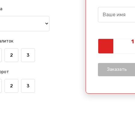
а
алиток
2
3
орот
2
3