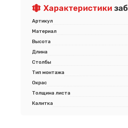
Характеристики
заб
Псков
Южно-Сахалинск
Ростов-на-Дону
Якутск
Рязань
Cанкт-Петербург
Артикул
Самара
Саранск
Материал
Высота
Длина
Столбы
Тип монтажа
Окрас
Толщина листа
Калитка