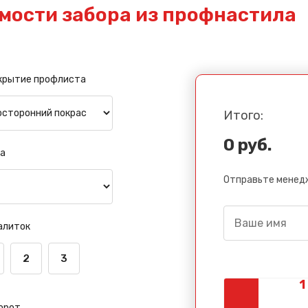
мости забора из профнастила
крытие профлиста
Итого:
0 руб.
а
Отправьте менедж
алиток
2
3
орот