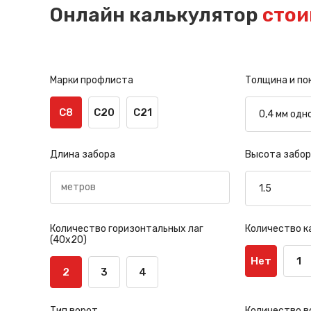
Онлайн калькулятор
стои
Марки профлиста
Толщина и по
С8
С20
С21
Длина забора
Высота забор
Количество горизонтальных лаг
Количество к
(40х20)
Нет
1
2
3
4
Тип ворот
Количество в