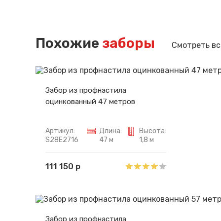
Похожие
заборы
Смотреть вс
Забор из профнастила
оцинкованный 47 метров
Артикул:
Длина:
Высота:
S28E2716
47 м
1,8 м
111 150 р
Забор из профнастила