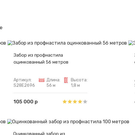
Спасибо за обращение, наш специалист свяжется с Вами.
е
Забор из профнастила
оцинкованный 56 метров
Артикул:
Длина:
Высота:
S28E2696
56 м
1,8 м
105 000 р
Оцинкованный забор из