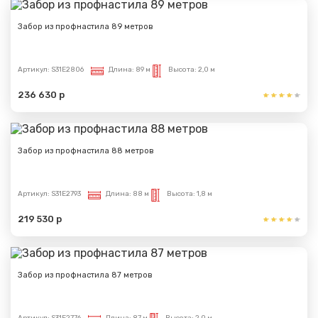
Сообщение успешно
Забор из профнастила 89 метров
отправлено
Артикул:
S31E2806
Длина:
89 м
Высота:
2,0 м
Спасибо за обращение, наш специалист свяжется с
Вами.
236 630 р
Забор из профнастила 88 метров
Артикул:
S31E2793
Длина:
88 м
Высота:
1,8 м
219 530 р
Забор из профнастила 87 метров