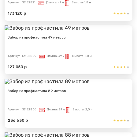
Артикул:
S31E2821
Длина:
47 м
Высота:
1,8 м
173 120 р
Забор из профнастила 49 метров
Сообщение успешно
отправлено
Артикул:
S31E2809
Длина:
49 м
Высота:
1,8 м
127 050 р
Спасибо за обращение, наш специалист свяжется с
Вами.
Забор из профнастила 89 метров
Артикул:
S31E2806
Длина:
89 м
Высота:
2,0 м
236 630 р