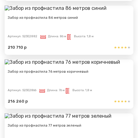
Забор из профнастила 86 метров синий
Сообщение успешно
Артикул:
S23E2882
Длина:
86 м
Высота:
1,8 м
отправлено
210 710 р
Спасибо за обращение, наш специалист свяжется с
Вами.
Забор из профнастила 76 метров коричневый
Артикул:
S23E2866
Длина:
76 м
Высота:
1,8 м
216 260 р
Забор из профнастила 77 метров зеленый