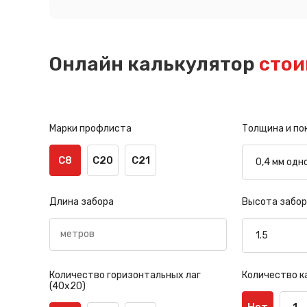
Онлайн калькулятор
стои
Марки профлиста
Толщина и по
С8
С20
С21
Длина забора
Высота забор
Количество горизонтальных лаг
Количество к
(40х20)
Нет
1