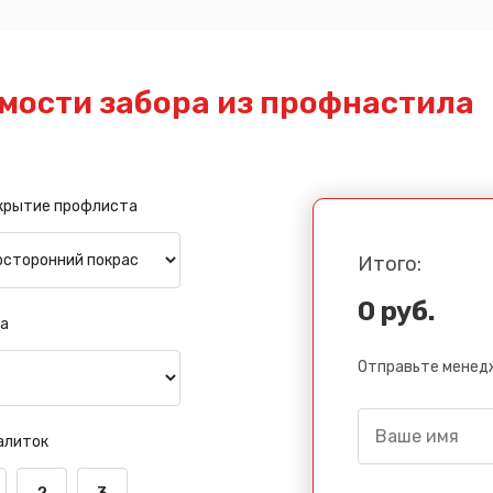
мости забора из профнастила
крытие профлиста
Итого:
0 руб.
а
Отправьте менедж
алиток
2
3