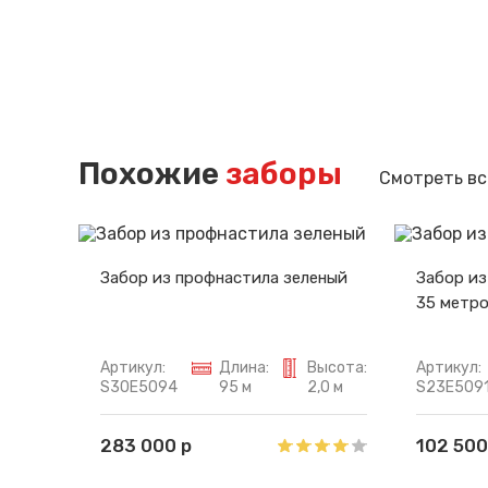
Похожие
заборы
Смотреть вс
Забор из профнастила зеленый
Забор из
35 метр
Артикул:
Длина:
Высота:
Артикул:
S30E5094
95 м
2,0 м
S23E509
283 000 р
102 500