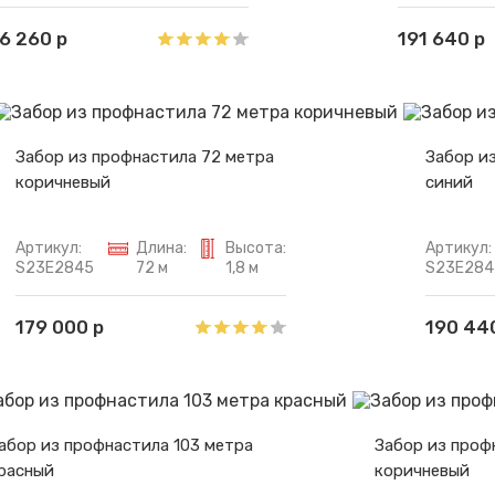
6 260 р
191 640 р
Забор из профнастила 72 метра
Забор и
коричневый
синий
Артикул:
Длина:
Высота:
Артикул:
S23E2845
72 м
1,8 м
S23E284
179 000 р
190 44
абор из профнастила 103 метра
Забор из проф
расный
коричневый