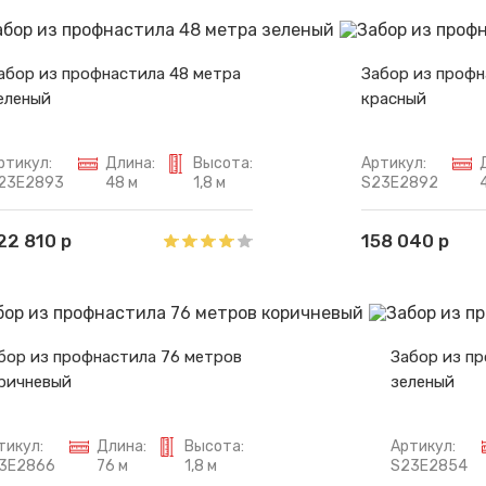
абор из профнастила 48 метра
Забор из профн
еленый
красный
ртикул:
Длина:
Высота:
Артикул:
23E2893
48 м
1,8 м
S23E2892
22 810 р
158 040 р
бор из профнастила 76 метров
Забор из п
ричневый
зеленый
тикул:
Длина:
Высота:
Артикул:
3E2866
76 м
1,8 м
S23E2854