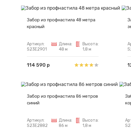
Забор из профнастила 48 метра
З
красный
з
Артикул:
Длина:
Высота:
А
S23E2901
48 м
1,8 м
S
114 590 р
1
Забор из профнастила 86 метров
За
синий
ко
Артикул:
Длина:
Высота:
Ар
S23E2882
86 м
1,8 м
S2