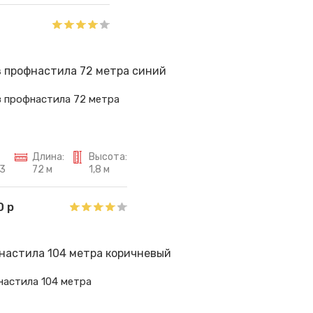
з профнастила 72 метра
Длина:
Высота:
3
72 м
1,8 м
0 р
настила 104 метра