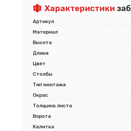
Характеристики
заб
Псков
Южно-Сахалинск
Ростов-на-Дону
Якутск
Рязань
Cанкт-Петербург
Артикул
Самара
Саранск
Материал
Высота
Длина
Цвет
Столбы
Тип монтажа
Окрас
Толщина листа
Ворота
Калитка