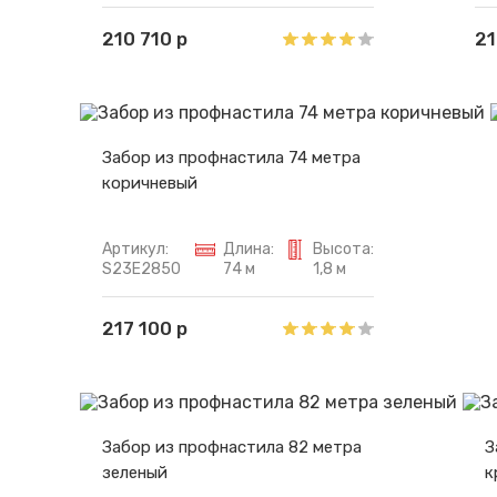
210 710 р
21
Забор из профнастила 74 метра
коричневый
Артикул:
Длина:
Высота:
S23E2850
74 м
1,8 м
217 100 р
Забор из профнастила 82 метра
З
зеленый
к