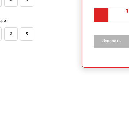
орот
2
3