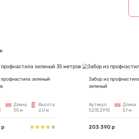
Спасибо за обращение, наш специалист свяжется с Вами.
е
 профнастила зеленый
Забор из профнастила
ов
зеленый
Длина:
Высота:
Артикул:
Длина:
1
35 м
2,0 м
S23E2915
57 м
 р
203 390 р