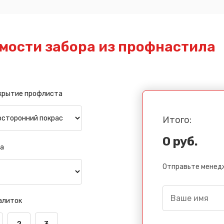
мости забора из профнастила
крытие профлиста
Итого:
0 руб.
а
Отправьте менедж
алиток
2
3