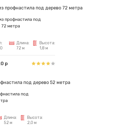
из профнастила под
 72 метра
л:
Длина:
Высота:
30
72 м
1,8 м
20 р
офнастила под
етра
Длина:
Высота:
52 м
2,0 м