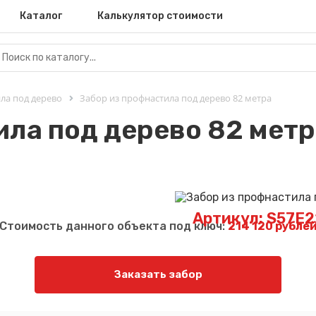
Каталог
Калькулятор стоимости
ла под дерево
Забор из профнастила под дерево 82 метра
ила под дерево 82 метр
Артикул: S57E
Стоимость данного объекта под ключ:
214 120 рубле
Заказать забор