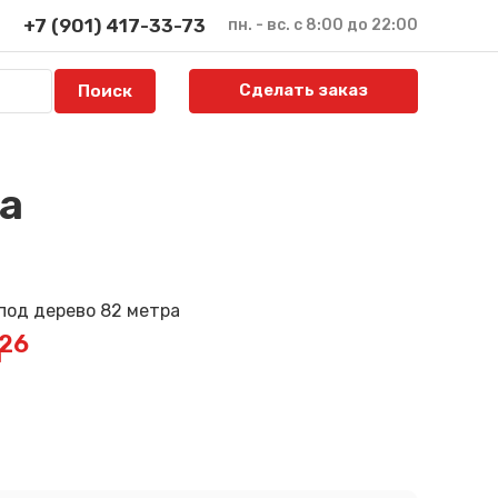
+7 (901) 417-33-73
пн. - вс. с 8:00 до 22:00
Сделать заказ
а
226
й