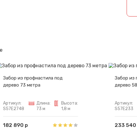
Спасибо за обращение, наш специалист свяжется с Вами.
е
Забор из профнастила под
Забор из
дерево 73 метра
дерево 5
Артикул:
Длина:
Высота:
Артикул:
S57E2748
73 м
1,8 м
S57E233
182 890 р
233 540