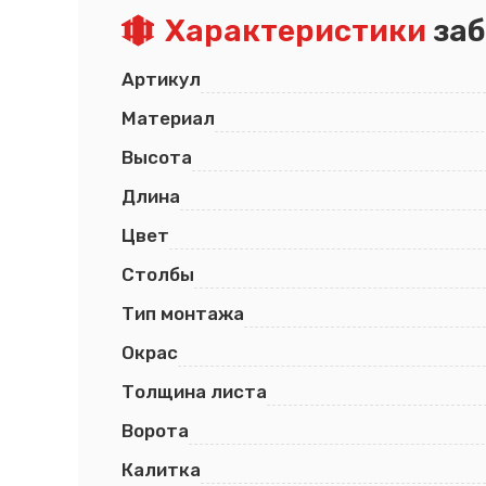
Характеристики
заб
Псков
Южно-Сахалинск
Ростов-на-Дону
Якутск
Рязань
Cанкт-Петербург
Артикул
Самара
Саранск
Материал
Высота
Длина
Цвет
Столбы
Тип монтажа
Окрас
Толщина листа
Ворота
Калитка