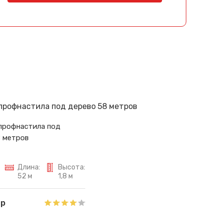
 профнастила под
8 метров
Длина:
Высота:
52 м
1,8 м
 р