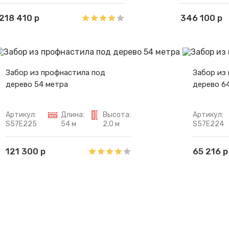
218 410 р
346 100 р
Забор из профнастила под
Забор из
дерево 54 метра
дерево 6
Артикул:
Длина:
Высота:
Артикул:
S57E225
54 м
2,0 м
S57E224
121 300 р
65 216 р