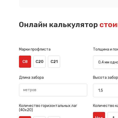
Онлайн калькулятор
стои
Марки профлиста
Толщина и по
С8
С20
С21
Длина забора
Высота забор
Количество горизонтальных лаг
Количество к
(40х20)
Нет
1