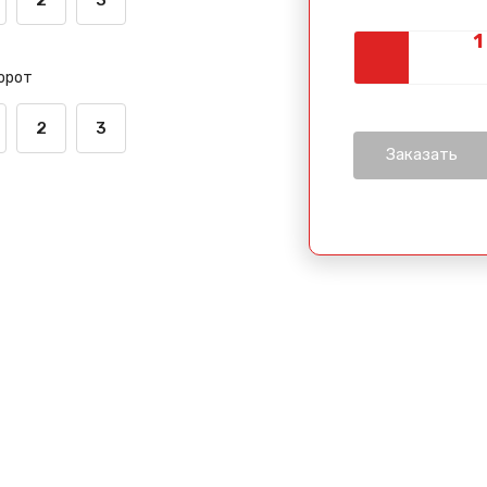
орот
2
3