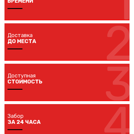
1
ВРЕМЕНИ
2
Изготовление забора занимает 1-7 дней в
зависимости от длины забора, способа монтажа и
Доставка
наличия ворот и калиток.
ДО МЕСТА
3
Мы доставляем комплектующие забора на любой
объект в вашем городе в кратчайшие сроки
Доступная
собственным транспортом.
СТОИМОСТЬ
4
Мы предлагаем вам любые виды заборов, цветовых
решений по конкурентной цене.
Забор
ЗА 24 ЧАСА