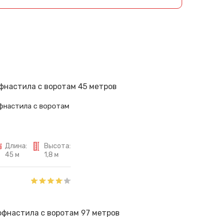
фнастила с воротам
Длина:
Высота:
45 м
1,8 м