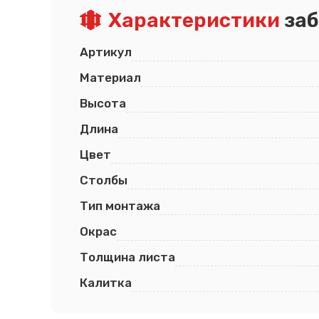
Характеристики
заб
Псков
Южно-Сахалинск
Ростов-на-Дону
Якутск
Рязань
Cанкт-Петербург
Артикул
Самара
Саранск
Материал
Высота
Длина
Цвет
Столбы
Тип монтажа
Окрас
Толщина листа
Калитка