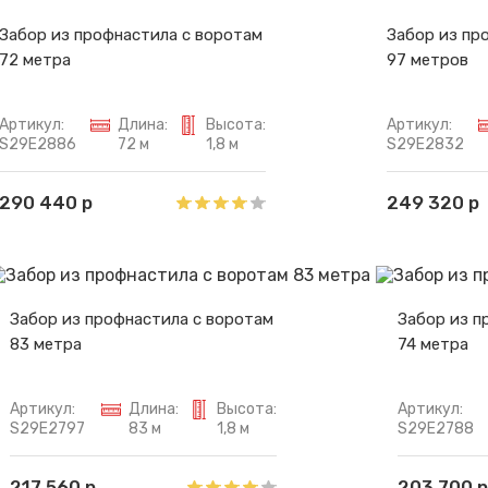
Забор из профнастила с воротам
Забор из пр
72 метра
97 метров
Артикул:
Длина:
Высота:
Артикул:
S29E2886
72 м
1,8 м
S29E2832
290 440 р
249 320 р
Забор из профнастила с воротам
Забор из п
83 метра
74 метра
Артикул:
Длина:
Высота:
Артикул:
S29E2797
83 м
1,8 м
S29E2788
217 560 р
203 700 р