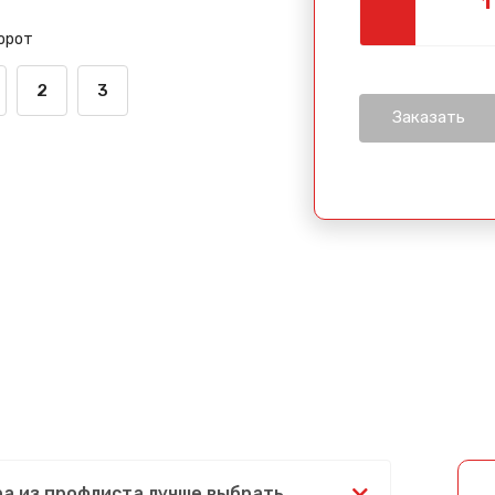
орот
2
3
ра из профлиста лучше выбрать,