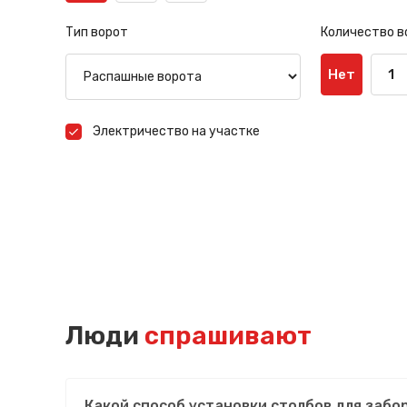
Тип ворот
Количество в
Нет
1
Электричество на участке
Люди
спрашивают
Какой способ установки столбов для забо