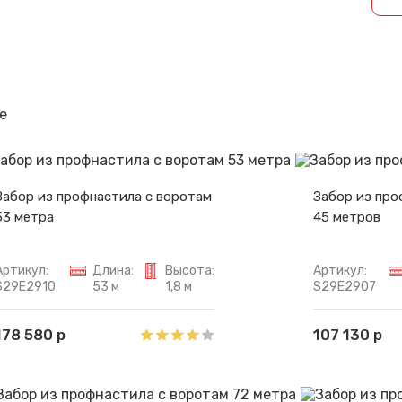
Спасибо за обращение, наш специалист свяжется с Вами.
е
Забор из профнастила с воротам
Забор из про
53 метра
45 метров
Артикул:
Длина:
Высота:
Артикул:
S29E2910
53 м
1,8 м
S29E2907
178 580 р
107 130 р