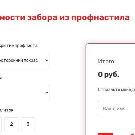
мости забора из профнастила
крытие профлиста
Итого:
0 руб.
а
Отправьте менедж
алиток
2
3