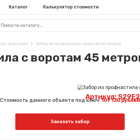
Каталог
Калькулятор стоимости
ла с воротами
Забор из профнастила с воротам 45 метров
ила с воротам 45 метро
Артикул: S29E
Стоимость данного объекта под ключ:
107 130 рублей
Заказать забор