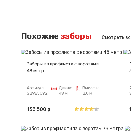
Похожие
заборы
Смотреть вс
Заборы из профлиста с воротами
48 метр
Артикул:
Длина:
Высота:
S29E5092
48 м
2,0 м
133 500 р