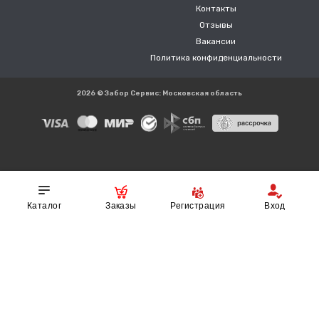
Контакты
Отзывы
Вакансии
Политика конфиденциальности
2026 © Забор Сервис: Московская область
Реквизиты:
ИП Власов А.В. ИНН 710605043904 ОГРНИП
317715400055552
Каталог
Заказы
Регистрация
Вход
Копирование любых материалов с сайта строго запрещена и
является нарушением Федерального закона УК РФ Статья 146 "Об
авторском праве и смежных правах", ст.1259 ст.1252 так как
представленная информация является интеллектуальной
собственностью компании. Зарегистрировано в Роспатент.